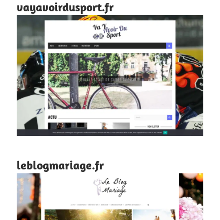
vayavoirdusport.fr
leblogmariage.fr