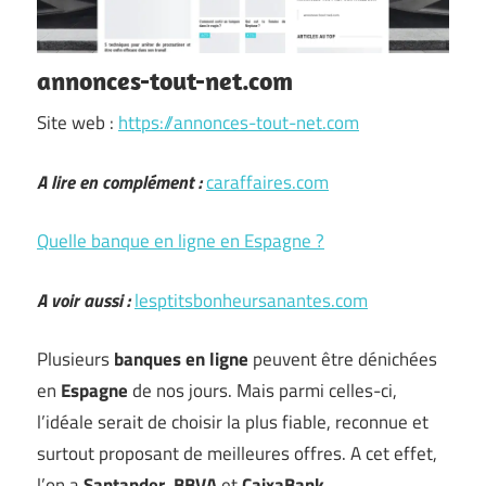
annonces-tout-net.com
Site web :
https://annonces-tout-net.com
A lire en complément :
caraffaires.com
Quelle banque en ligne en Espagne ?
A voir aussi :
lesptitsbonheursanantes.com
Plusieurs
banques en ligne
peuvent être dénichées
en
Espagne
de nos jours. Mais parmi celles-ci,
l’idéale serait de choisir la plus fiable, reconnue et
surtout proposant de meilleures offres. A cet effet,
l’on a
Santander
,
BBVA
et
CaixaBank
. …